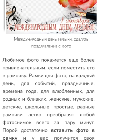
Международный день музыки, сделать
поздравление с фото
Любимое фото покажется еще более
привлекательным, если поместить его
в рамочку.
Рамки для фото
,
на каждый
день
,
для событий
,
праздничные
,
времена года
,
для влюбленных
,
для
родных и близких
,
женские
,
мужские
,
детские
,
школьные
,
простые
,
разные
рамочки
легко преобразят любой
фотоснимок всего за пару минут.
Порой достаточно
вставить фото в
рамку
и у вас получится своя