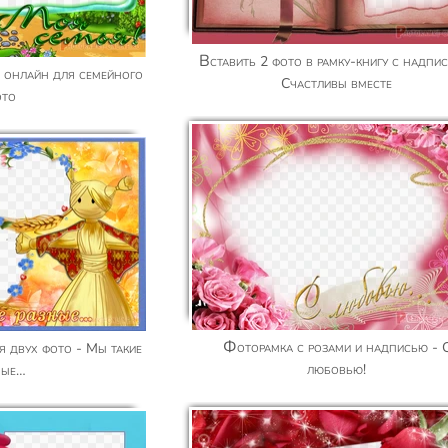
Вставить 2 фото в рамку-книгу с надписью -
Счастливы вместе
ото
Фоторамка с розами и надписью - С
любовью!
ные…