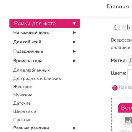
Главная
Рамки для фото
▾
День
На каждый день
▾
Всеросси
Для событий
▾
онлайн и
Праздничные
▾
Метки:
Д
Времена года
▾
Для влюбленных
Цвета:
Для родных и близких
Женские
Как в
Мужские
Детские
Вст
Школьные
Простые
Разные рамочки
▾
ЗАГРУЗ