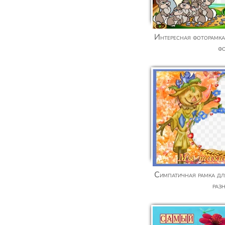
Интересная фоторамка онлайн для семейного
ф
Симпатичная рамка для двух фото - Мы такие
раз