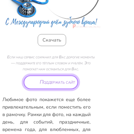
Скачать
Если наш сервис сохранил для Вас дорогие моменты
— поддержите его тёплым словом и рублём. Это
помогает нам оставаться для Вас.
Поддержать сайт
Любимое фото покажется еще более
привлекательным, если поместить его
в рамочку.
Рамки для фото
,
на каждый
день
,
для событий
,
праздничные
,
времена года
,
для влюбленных
,
для