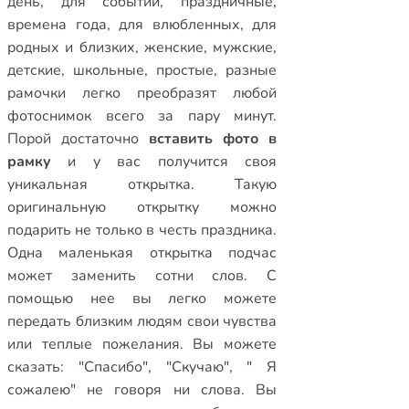
день
,
для событий
,
праздничные
,
времена года
,
для влюбленных
,
для
родных и близких
,
женские
,
мужские
,
детские
,
школьные
,
простые
,
разные
рамочки
легко преобразят любой
фотоснимок всего за пару минут.
Порой достаточно
вставить фото в
рамку
и у вас получится своя
уникальная открытка. Такую
оригинальную открытку можно
подарить не только в честь праздника.
Одна маленькая открытка подчас
может заменить сотни слов. С
помощью нее вы легко можете
передать близким людям свои чувства
или теплые пожелания. Вы можете
сказать: "Спасибо", "Скучаю", " Я
сожалею" не говоря ни слова. Вы