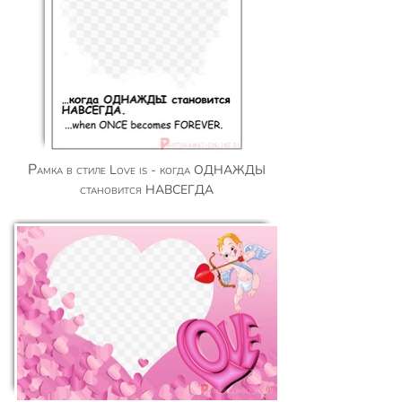
Рамка в стиле Love is - когда ОДНАЖДЫ
становится НАВСЕГДА