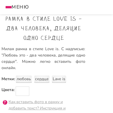
МЕНЮ
Рамка в стиле Love is -
два человека, делящие
одно сердце
Милая рамка в стиле Love is. С надписью:
"Любовь это - два человека, делящие одно
сердце". Можно легко вставить фото
онлайн.
Метки:
любовь
сердце
Lave is
Цвета:
Как вставить фото в рамку и
добавить текст? Инструкция и