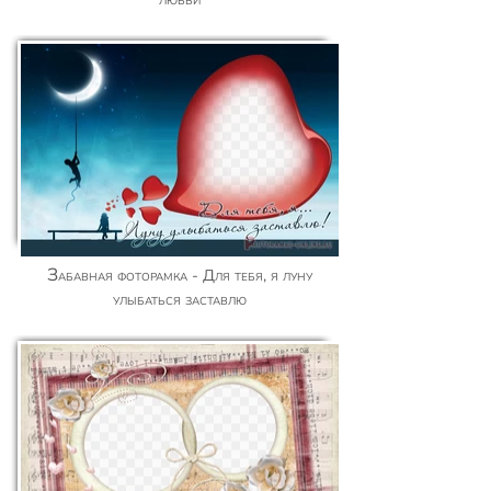
Забавная фоторамка - Для тебя, я луну
улыбаться заставлю