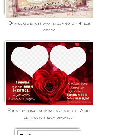
Очаровательная рамка на два фото - Я тебя
люблю
Романтическая рамочка на два фото - А мне
бы просто рядом оказаться