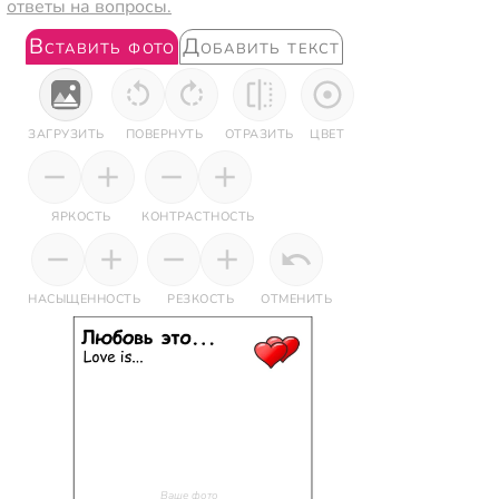
ответы на вопросы.
Вставить фото
Добавить текст
ЗАГРУЗИТЬ
ПОВЕРНУТЬ
ОТРАЗИТЬ
ЦВЕТ
ЯРКОСТЬ
КОНТРАСТНОСТЬ
НАСЫЩЕННОСТЬ
РЕЗКОСТЬ
ОТМЕНИТЬ
Ваше фото