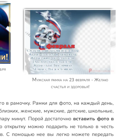
бря
Мужская рамка на 23 февраля - Желаю
счастья и здоровья!
го в рамочку.
Рамки для фото
,
на каждый день
,
близких
,
женские
,
мужские
,
детские
,
школьные
,
пару минут. Порой достаточно
вставить фото в
ю открытку можно подарить не только в честь
ов. С помощью нее вы легко можете передать