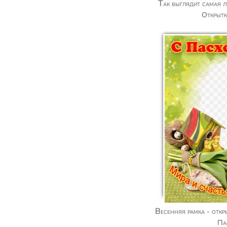
Так выглядит самая лучшая в мире бабушка!
Открытк
Весенняя рамка - открытка с фото к празднику
Па