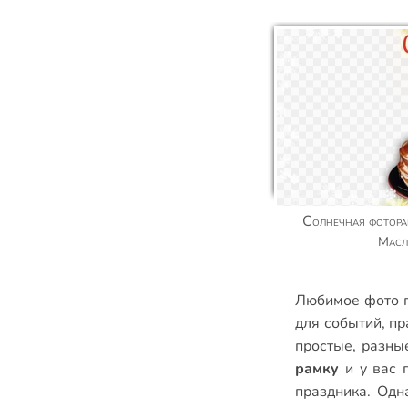
Солнечная фоторамка с блинчиками к
Масл
Любимое фото п
для событий
,
пр
простые
,
разны
рамку
и у вас 
праздника. Одн