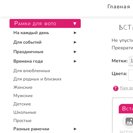
Главная
Рамки для фото
▾
Вст
На каждый день
▾
Не упуст
Для событий
▾
Преврати
Праздничные
▾
Метки:
1
Времена года
▾
Для влюбленных
Цвета:
Для родных и близких
Женские
Как в
Мужские
Детские
Вст
Школьные
Простые
Разные рамочки
▾
ЗАГРУЗ