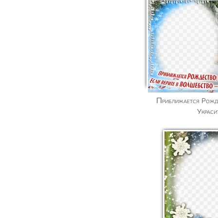
Приближается Рождество и Волшебство!
Украси