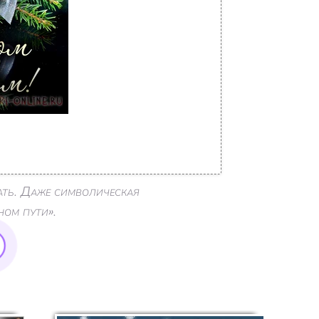
ть. Даже символическая
ном пути».