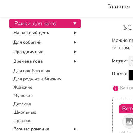
Главная
Рамки для фото
▾
Вс
На каждый день
▾
Можно ле
Для событий
▾
текстом:
Праздничные
▾
Метки:
Н
Времена года
▾
Для влюбленных
Цвета:
Для родных и близких
Женские
Как в
Мужские
Детские
Вст
Школьные
Простые
Разные рамочки
▾
ЗАГРУЗ