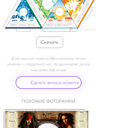
2 фото
4 фото
1 фото
3 фото
Скачать
Если наш сайт помогает Вам сохранять тёплые
моменты — поддержите нас, это вдохновляет делать
наш сервис ещё лучше!
Сделать вклад в развитие
ПОХОЖИЕ ФОТОРАМКИ