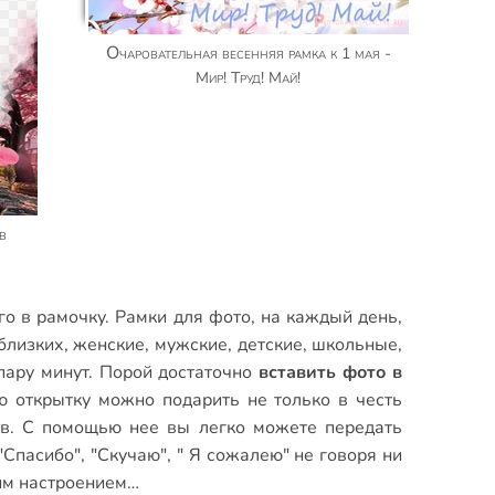
Очаровательная весенняя рамка к 1 мая -
Мир! Труд! Май!
го в рамочку.
Рамки для фото
,
на каждый день
,
близких
,
женские
,
мужские
,
детские
,
школьные
,
пару минут. Порой достаточно
вставить фото в
ю открытку можно подарить не только в честь
ов. С помощью нее вы легко можете передать
Спасибо", "Скучаю", " Я сожалею" не говоря ни
оим настроением…