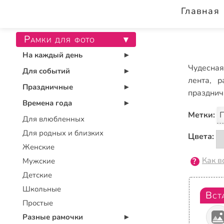
Главная
Рамки для фото
▾
На каждый день
▾
Чудесная
Для событий
▾
лента, 
Праздничные
▾
праздничн
Времена года
▾
Метки:
П
Для влюбленных
Для родных и близких
Цвета:
Женские
Как в
Мужские
Детские
Школьные
Вст
Простые
Разные рамочки
▾