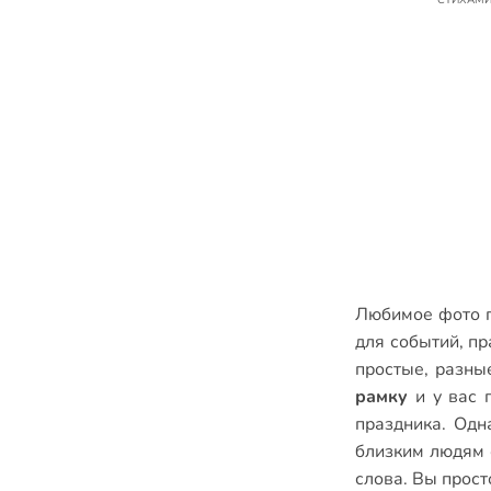
Любимое фото п
для событий
,
пр
простые
,
разны
рамку
и у вас 
праздника. Одн
близким людям с
слова. Вы прост