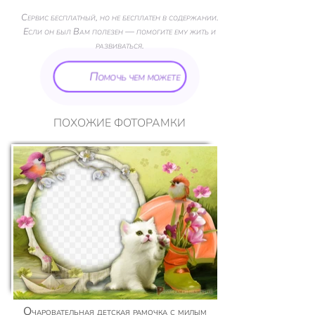
Сервис бесплатный, но не бесплатен в содержании.
Если он был Вам полезен — помогите ему жить и
развиваться.
Помочь чем можете
ПОХОЖИЕ ФОТОРАМКИ
Очаровательная детская рамочка с милым