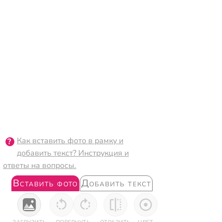
Как вставить фото в рамку и
добавить текст? Инструкция и
ответы на вопросы.
Вставить фото
Добавить текст