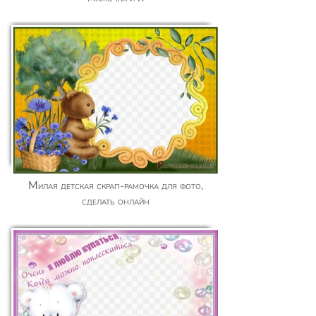
Милая детская скрап-рамочка для фото,
сделать онлайн