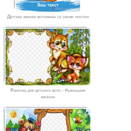
Детская зимняя фоторамка со своим текстом
Рамочка для детского фото - Рыженький
лисёнок