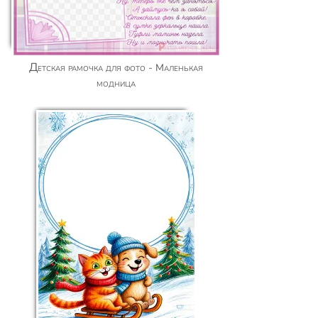
Детская рамочка для фото - Маленькая
модница