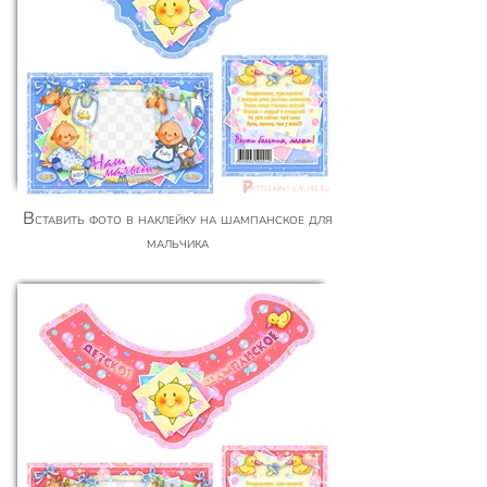
Вставить фото в наклейку на шампанское для
мальчика