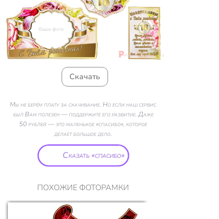
Ваше фото
Скачать
Мы не берём плату за скачивание. Но если наш сервис
был Вам полезен — поддержите его развитие. Даже
50 рублей — это маленькое «спасибо», которое
делает большое дело.
Сказать «спасибо»
ПОХОЖИЕ ФОТОРАМКИ