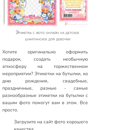
Этикетка с фото онлайн на детское
шампанское для девочки
Хотите оригинально оформить
подарок, создать необычную
атмосферу на торжественном
мероприятии?
Этикетки на бутылки
,
ко
дню рождения
,
свадебные
,
праздничные
,
разные
- самые
разнообразные этикетки на бутылки с
вашим фото помогут вам в этом. Все
просто.
Загрузите на сайт фото хорошего
качества.