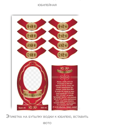
юбилейная
Этикетка на бутылку водки к юбилею, вставить
фото