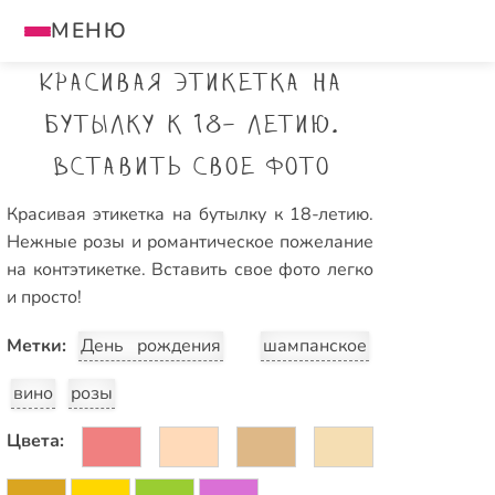
МЕНЮ
Красивая этикетка на
бутылку к 18- летию.
Вставить свое фото
Красивая этикетка на бутылку к 18-летию.
Нежные розы и романтическое пожелание
на контэтикетке. Вставить свое фото легко
и просто!
Метки:
День рождения
шампанское
вино
розы
Цвета: