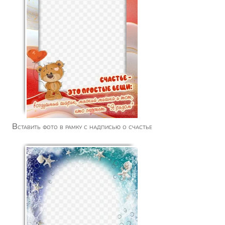
Вставить фото в рамку с надписью о счастье