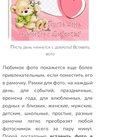
Пусть день начнется с доброты! Вставить
фото
Любимое фото покажется еще более
привлекательным, если поместить его
в рамочку.
Рамки для фото
,
на каждый
день
,
для событий
,
праздничные
,
времена года
,
для влюбленных
,
для
родных и близких
,
женские
,
мужские
,
детские
,
школьные
,
простые
,
разные
рамочки
легко преобразят любой
фотоснимок всего за пару минут.
Порой достаточно
вставить фото в