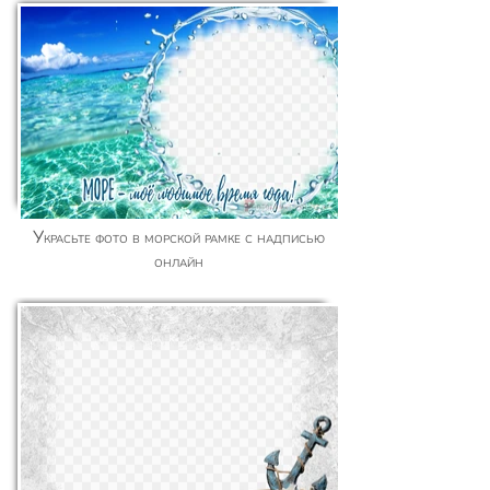
Украсьте фото в морской рамке с надписью
онлайн