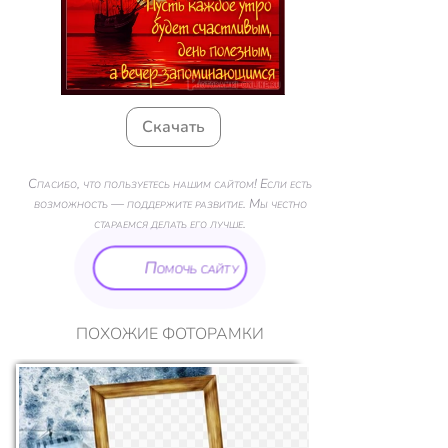
Скачать
Спасибо, что пользуетесь нашим сайтом! Если есть
возможность — поддержите развитие. Мы честно
стараемся делать его лучше.
Помочь сайту
ПОХОЖИЕ ФОТОРАМКИ