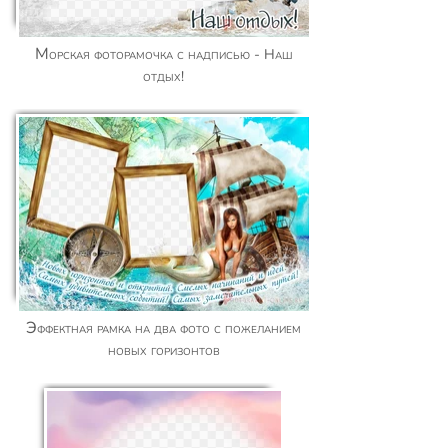
Морская фоторамочка с надписью - Наш
отдых!
Эффектная рамка на два фото с пожеланием
новых горизонтов