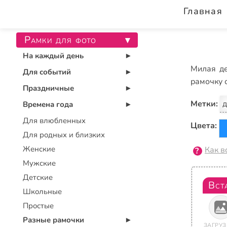
Главная
Рамки для фото
▾
На каждый день
▾
Милая де
Для событий
▾
рамочку 
Праздничные
▾
Метки:
д
Времена года
▾
Для влюбленных
Цвета:
Для родных и близких
Женские
Как в
Мужские
Детские
Вст
Школьные
Простые
Разные рамочки
▾
ЗАГРУЗ