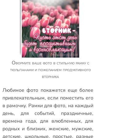
Оформите ваше фото в стильную рамку с
тюльпанами и пожеланием продуктивного
вторника
Любимое фото покажется еще более
привлекательным, если поместить его
в рамочку.
Рамки для фото
,
на каждый
день
,
для событий
,
праздничные
,
времена года
,
для влюбленных
,
для
родных и близких
,
женские
,
мужские
,
детские
,
школьные
,
простые
,
разные