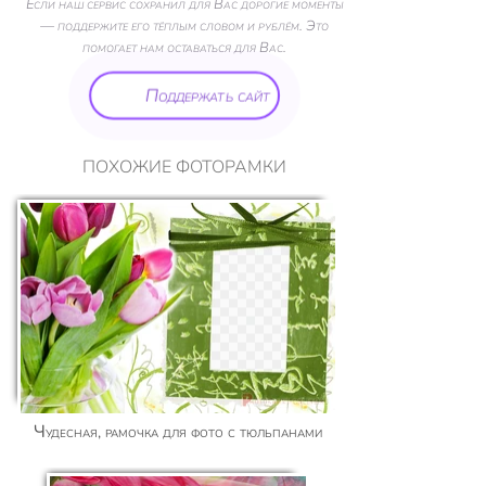
Если наш сервис сохранил для Вас дорогие моменты
— поддержите его тёплым словом и рублём. Это
помогает нам оставаться для Вас.
Поддержать сайт
ПОХОЖИЕ ФОТОРАМКИ
Чудесная, рамочка для фото с тюльпанами