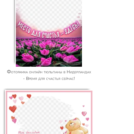
Фоторамка онлайн тюльпаны в Нидерландах
- Время для счастья сейчас!