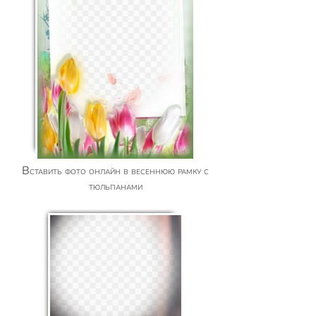
Вставить фото онлайн в весеннюю рамку с
тюльпанами